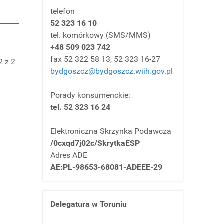
telefon
52 323 16 10
tel. komórkowy (SMS/MMS)
+48 509 023 742
fax 52 322 58 13, 52 323 16-27
2 z 2
bydgoszcz@bydgoszcz.wiih.gov.pl
Porady konsumenckie:
tel. 52 323 16 24
Elektroniczna Skrzynka Podawcza
/0cxqd7j02c/SkrytkaESP
Adres ADE
AE:PL-98653-68081-ADEEE-29
Delegatura w Toruniu