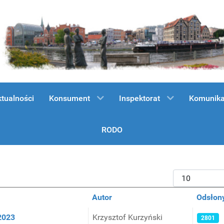
tualności
Konsument
Inspektorat
Komunika
RODO
Pokaż #
Autor
Odsłon
2023
Krzysztof Kurzyński
2801